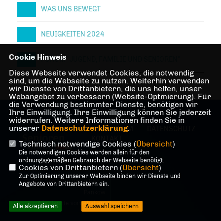
WAS UNS BEWEGT
NEUIGKEITEN 2024
Cookie Hinweis
FORUM "JUGEND, FAMILIE UND SENIOREN"
Diese Webseite verwendet Cookies, die notwendig
sind, um die Webseite zu nutzen. Weiterhin verwenden
wir Dienste von Drittanbietern, die uns helfen, unser
Webangebot zu verbessern (Website-Optmierung). Für
die Verwendung bestimmter Dienste, benötigen wir
Ihre Einwilligung. Ihre Einwilligung können Sie jederzeit
widerrufen. Weitere Informationen finden Sie in
unserer
Datenschutzerklärung
.
IMPRESSUM
DATENSCHUTZ
KONTAKT
Technisch notwendige Cookies (
Übersicht
)
Die notwendigen Cookies werden allein für den
ordnungsgemäßen Gebrauch der Webseite benötigt.
Cookies von Drittanbietern (
Übersicht
)
Zur Optimierung unserer Webseite binden wir Dienste und
@2026 Senioren Union Berlin
Angebote von Drittanbietern ein.
Pankow
Alle Rechte vorbehalten.
Alle akzeptieren
Auswahl speichern