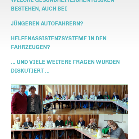
WELCHE GESUNDHEITLICHEN RISIKEN
BESTEHEN, AUCH BEI
JÜNGEREN AUTOFAHRERN?
HELFENASSISTENZSYSTEME IN DEN
FAHRZEUGEN?
... UND VIELE WEITERE FRAGEN WURDEN
DISKUTIERT ...