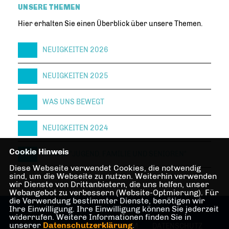
UNSERE THEMEN
Hier erhalten Sie einen Überblick über unsere Themen.
NEUIGKEITEN 2026
NEUIGKEITEN 2025
WAS UNS BEWEGT
NEUIGKEITEN 2024
Cookie Hinweis
FORUM "JUGEND, FAMILIE UND SENIOREN"
Diese Webseite verwendet Cookies, die notwendig
sind, um die Webseite zu nutzen. Weiterhin verwenden
wir Dienste von Drittanbietern, die uns helfen, unser
Webangebot zu verbessern (Website-Optmierung). Für
die Verwendung bestimmter Dienste, benötigen wir
Ihre Einwilligung. Ihre Einwilligung können Sie jederzeit
widerrufen. Weitere Informationen finden Sie in
unserer
Datenschutzerklärung
.
IMPRESSUM
DATENSCHUTZ