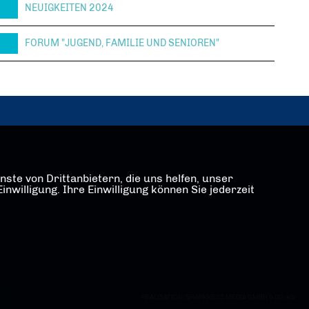
NEUIGKEITEN 2024
FORUM "JUGEND, FAMILIE UND SENIOREN"
ste von Drittanbietern, die uns helfen, unser
illigung. Ihre Einwilligung können Sie jederzeit
REALISATION: SHARKNESS MEDIA GMBH & CO. KG