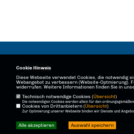
Cookie Hinweis
Diese Webseite verwendet Cookies, die notwendig sin
Webangebot zu verbessern (Website-Optmierung). Für 
widerrufen. Weitere Informationen finden Sie in un
Technisch notwendige Cookies (
Übersicht
)
IMPRESSUM
DATENSCHUTZ
KONTAKT
Die notwendigen Cookies werden allein für den ordnungsgemäßen
Cookies von Drittanbietern (
Übersicht
)
Zur Optimierung unserer Webseite binden wir Dienste und Angebote
Alle akzeptieren
Auswahl speichern
@2026 Senioren Union Ber
Alle Rechte v