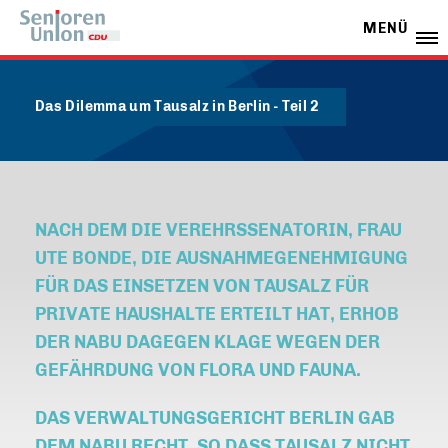
MENÜ
Das Dilemma um Tausalz in Berlin - Teil 2
NACH DEM DIE VEREHRSSENATORIN, FRAU
UTE BONDE, DIE AUSNAHMEGENEHMIGUNG
FÜR DAS EINSETZEN VON TAUSALZ FÜR
PRIVATE HAUSHALTE ERTEILT HAT, ERHOB
DER NABU DAGEGEN KLAGE WEGEN DER
GEFÄHRDUNG VON FLORA UND FAUNA.
DAS VERWALTUNGSGERICHT BERLIN GAB
DEM NABU RECHT, SO DASS TAUSALZ
NICHT