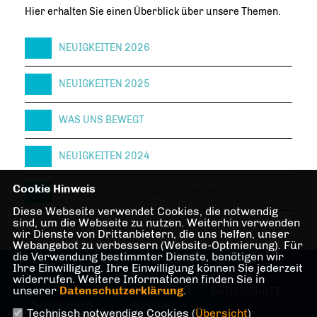
Hier erhalten Sie einen Überblick über unsere Themen.
NEUIGKEITEN 2026
NEUIGKEITEN 2025
WAS UNS BEWEGT
NEUIGKEITEN 2024
Cookie Hinweis
FORUM "JUGEND, FAMILIE UND SENIOREN"
Diese Webseite verwendet Cookies, die notwendig
sind, um die Webseite zu nutzen. Weiterhin verwenden
wir Dienste von Drittanbietern, die uns helfen, unser
Webangebot zu verbessern (Website-Optmierung). Für
die Verwendung bestimmter Dienste, benötigen wir
Ihre Einwilligung. Ihre Einwilligung können Sie jederzeit
widerrufen. Weitere Informationen finden Sie in
unserer
Datenschutzerklärung
.
IMPRESSUM
DATENSCHUTZ
KONTAKT
Technisch notwendige Cookies (
Übersicht
)